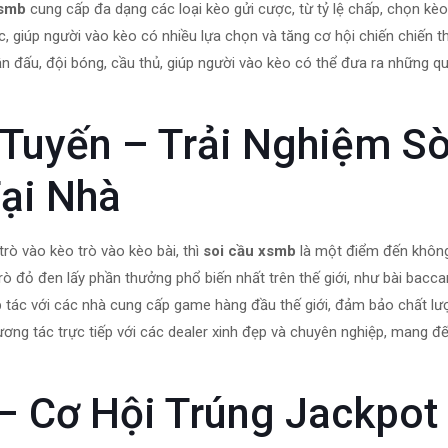
xsmb
cung cấp đa dạng các loại kèo gửi cược, từ tỷ lệ chấp, chọn kè
ác, giúp người vào kèo có nhiều lựa chọn và tăng cơ hội chiến chiến t
trận đấu, đội bóng, cầu thủ, giúp người vào kèo có thể đưa ra những 
 Tuyến – Trải Nghiệm S
ại Nhà
rò vào kèo trò vào kèo bài, thì
soi cầu xsmb
là một điểm đến không
rò đỏ đen lấy phần thưởng phổ biến nhất trên thế giới, như bài baccarat
 tác với các nhà cung cấp game hàng đầu thế giới, đảm bảo chất l
tương tác trực tiếp với các dealer xinh đẹp và chuyên nghiệp, mang 
– Cơ Hội Trúng Jackpot