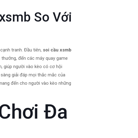
 xsmb So Với
cạnh tranh. Đầu tiên,
soi cầu xsmb
ần thưởng, đến các máy quay game
, giúp người vào kèo có cơ hội
 sàng giải đáp mọi thắc mắc của
, mang đến cho người vào kèo những
 Chơi Đa