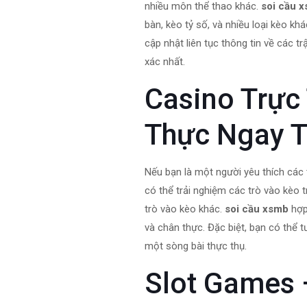
nhiều môn thể thao khác.
soi cầu 
bàn, kèo tỷ số, và nhiều loại kèo kh
cập nhật liên tục thông tin về các 
xác nhất.
Casino Trực
Thực Ngay T
Nếu bạn là một người yêu thích các t
có thể trải nghiệm các trò vào kèo t
trò vào kèo khác.
soi cầu xsmb
hợp
và chân thực. Đặc biệt, bạn có thể 
một sòng bài thực thụ.
Slot Games 