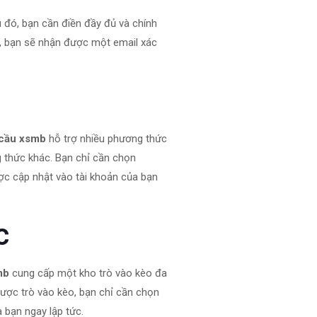
 đó, bạn cần điền đầy đủ và chính
ất, bạn sẽ nhận được một email xác
 cầu xsmb
hỗ trợ nhiều phương thức
ng thức khác. Bạn chỉ cần chọn
ược cập nhật vào tài khoản của bạn
c
mb
cung cấp một kho trò vào kèo đa
được trò vào kèo, bạn chỉ cần chọn
 bạn ngay lập tức.