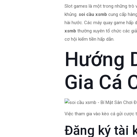
Slot games là một trong những trò 
khủng.
soi cầu xsmb
cung cấp hàng 
hài hước. Các máy quay game hấp d
xsmb
thường xuyên tổ chức các giả
cơ hội kiếm tiền hấp dẫn.
Hướng D
Gia Cá 
Việc tham gia vào kèo cá gửi cược 
Đăng ký tài