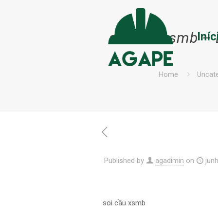
soi cầu xsmb –
Iníc
Home
Uncat
Published by
agadimin
on
jun
soi cầu xsmb