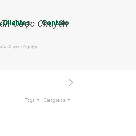
Dân Cược Chuyên
 Clientes
Contato
ược Chuyên Nghiệp
Tags
Categories