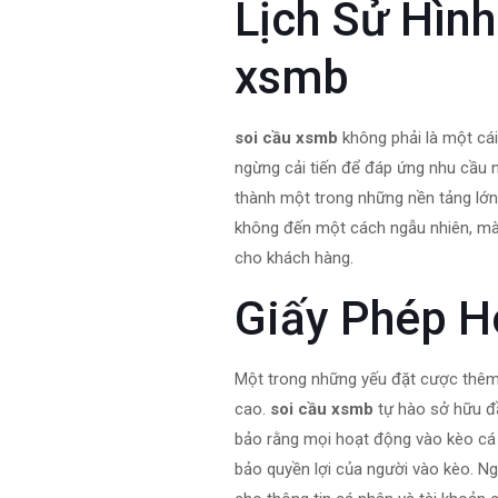
Lịch Sử Hình
xsmb
soi cầu xsmb
không phải là một cái 
ngừng cải tiến để đáp ứng nhu cầu
thành một trong những nền tảng lớn
không đến một cách ngẫu nhiên, mà 
cho khách hàng.
Giấy Phép H
Một trong những yếu đặt cược thêm 
cao.
soi cầu xsmb
tự hào sở hữu đầ
bảo rằng mọi hoạt động vào kèo cá
bảo quyền lợi của người vào kèo. Ng